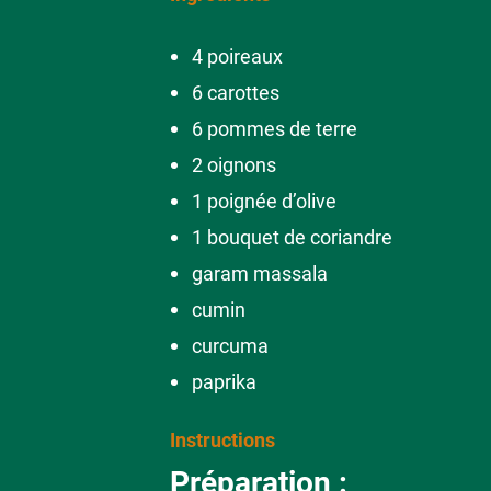
4 poireaux
6 carottes
6 pommes de terre
2 oignons
1 poignée d’olive
1 bouquet de coriandre
garam massala
cumin
curcuma
paprika
Instructions
Préparation :