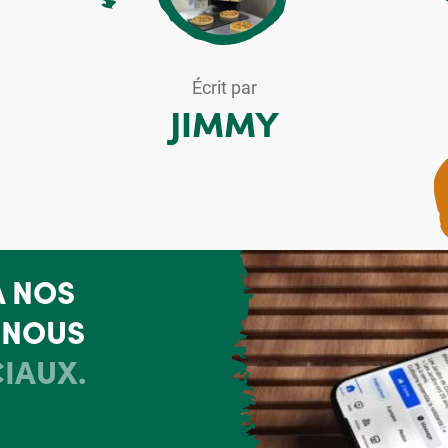
Écrit par
JIMMY
À NOS
-NOUS
IAUX.